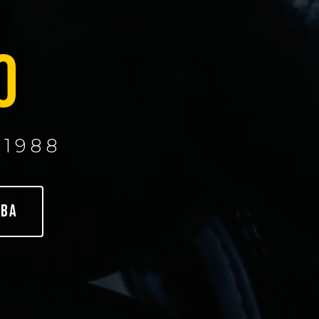
E
O
1988
EBA