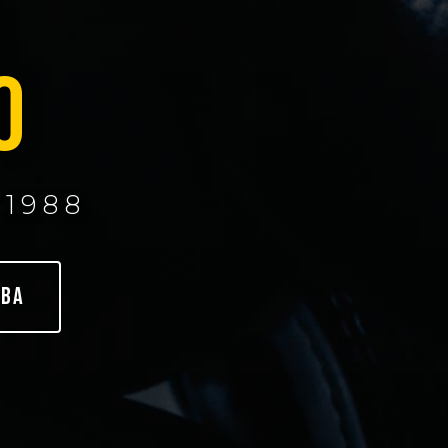
E
O
1988
EBA